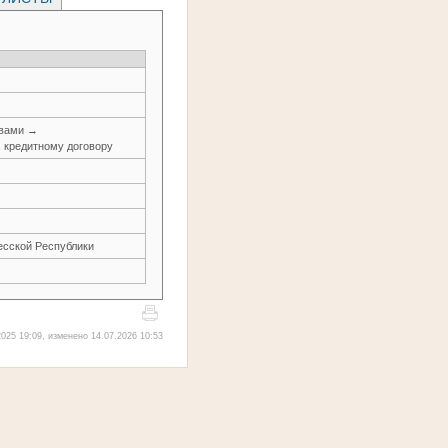
авами →
, кредитному договору
есской Республики
025 19:09, изменено 14.07.2026 10:53