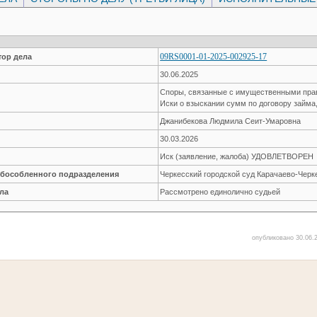
09RS0001-01-2025-002925-17
ор дела
30.06.2025
Споры, связанные с имущественными пр
Иски о взыскании сумм по договору займа
Джанибекова Людмила Сеит-Умаровна
30.03.2026
Иск (заявление, жалоба) УДОВЛЕТВОРЕН
обособленного подразделения
Черкесский городской суд Карачаево-Черк
ла
Рассмотрено единолично судьей
опубликовано 30.06.2