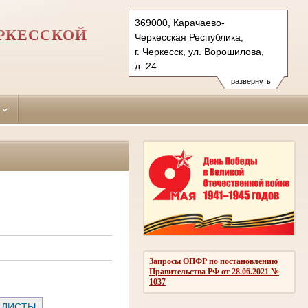
369000, Карачаево-
ЕРКЕССКОЙ
Черкесская Республика,
г. Черкесск, ул. Ворошилова,
д. 24
Тел.: (8782) 26-35-06
развернуть
cherkessky.kchr@sudrf.ru
Запросы ОПФР по постановлению
Правительства РФ от 28.06.2021 №
1037
 ЛИСТЫ