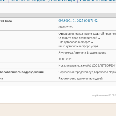
09RS0001-01-2025-004171-62
ор дела
08.09.2025
Отношения, связанные с защитой прав по
О защите прав потребителей →
- из договоров в сфере: →
иные договоры в сфере услуг
Яичникова Антонина Владимировна
11.03.2026
Иск (заявление, жалоба) УДОВЛЕТВОРЕ
обособленного подразделения
Черкесский городской суд Карачаево-Черк
ла
Рассмотрено единолично судьей
опубликовано 08.09.2