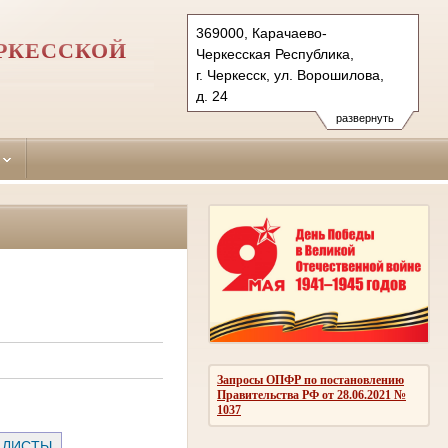
369000, Карачаево-
ЕРКЕССКОЙ
Черкесская Республика,
г. Черкесск, ул. Ворошилова,
д. 24
Тел.: (8782) 26-35-06
развернуть
cherkessky.kchr@sudrf.ru
Запросы ОПФР по постановлению
Правительства РФ от 28.06.2021 №
1037
 ЛИСТЫ