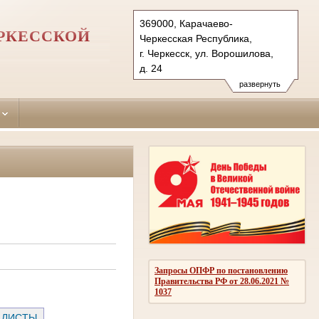
369000, Карачаево-
ЕРКЕССКОЙ
Черкесская Республика,
г. Черкесск, ул. Ворошилова,
д. 24
Тел.: (8782) 26-35-06
развернуть
cherkessky.kchr@sudrf.ru
Запросы ОПФР по постановлению
Правительства РФ от 28.06.2021 №
1037
 ЛИСТЫ