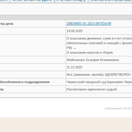
26RS0001-01-2025-007054-09
ор дела
19.09.2025
О взыскании денежных сумм в счет уплат
обязательных платежей и санкций с физиче
РФ) →
О взыскании налогов и сборов
Абайханова Зульфия Исмаиловна
11.12.2025
Иск (заявление, жалоба) УДОВЛЕТВОРЕН
обособленного подразделения
Черкесский городской суд Карачаево-Черк
ла
Рассмотрено единолично судьей
опубликовано 19.09.2